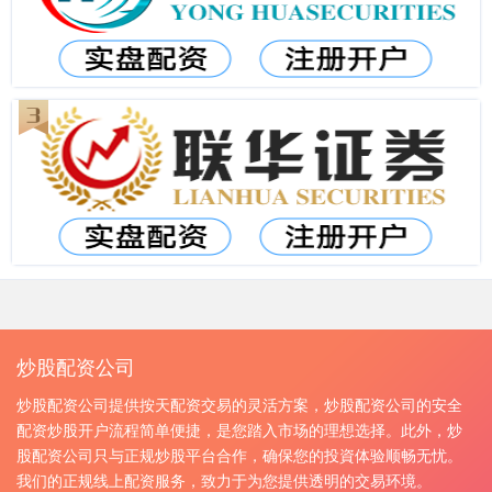
炒股配资公司
炒股配资公司提供按天配资交易的灵活方案，炒股配资公司的安全
配资炒股开户流程简单便捷，是您踏入市场的理想选择。此外，炒
股配资公司只与正规炒股平台合作，确保您的投資体验顺畅无忧。
我们的正规线上配资服务，致力于为您提供透明的交易环境。