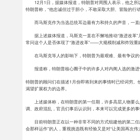
12月1日，据媒体报道，特朗普对周围人表示，他之所以
特朗普称，“他忠诚但过于胆小，不敢采取大胆、冒险的行动
而马斯克作为当选总统耳边最有力和持久的声音，一直向
据上述媒体报道，马斯克一直在不懈地推动“激进改革”
常问这个人是否体现了“激进改革”——大规模削减和炸毁重
在马斯克等人的影响下，特朗普为最艰难、最有争议的任
报道称，特朗普核心圈子中的许多人对内阁人选的激进性
特朗普的顾问们在描述1月份即将到来的事情时已经词穷。
渴望扩展权力的边界。
上述媒体称，在特朗普的第一任期，许多高层人物要么是
调、政府混乱，官员们事后认识到，本来可以完成更多的事
目前特朗普正在以一种非常不同的方式组建他的第二任政府
会那样运作”的人，重视挑选既有经验又是对“让美国再次伟大