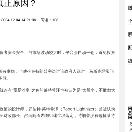
真正原因？
024-12-04 14:21:06
阅读：128
资者资金安全。当市场波动较大时，平台会自动平仓，避免投资
线
所有事物，当他坐在特朗普旁边讨论政府人选时，马斯克经常问
本能。
有“贸易沙皇”之称的莱特希泽也被认为是“太胆小，不敢做大
师，罗伯特·莱特希泽（Robert Lighthizer）曾被认为
至财政部长。然而随着内阁组建尘埃落定，特朗普没有选择莱特